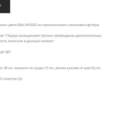
У
ном цвете BALIWOOD из премиального хлопкового футера.
ие ! Перед посещением бутика необходимо дополнительно
ность наличия в данный момент .
40−56).
.
а 78 см, ширина по груди 77 см, длина рукава от шва 63 см.
% эластан 5%.