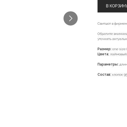
В КОРЗИН
Свитшот в фирмен
Обратите вниман
уточнять актуаль
Размер:
one size (
Цвета:
лаймовый
Параметры:
длин
Состав:
хлопок 95