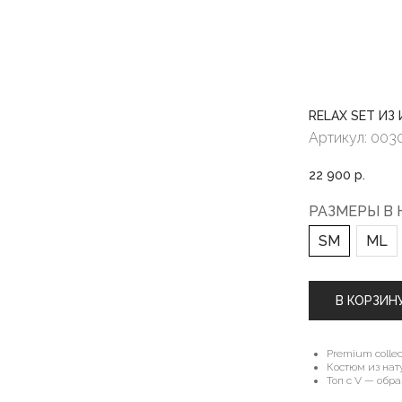
RELAX SET И
Артикул:
003
22 900
р.
РАЗМЕРЫ В
SM
ML
В КОРЗИН
Premium collec
Костюм из нат
Топ с V — обр