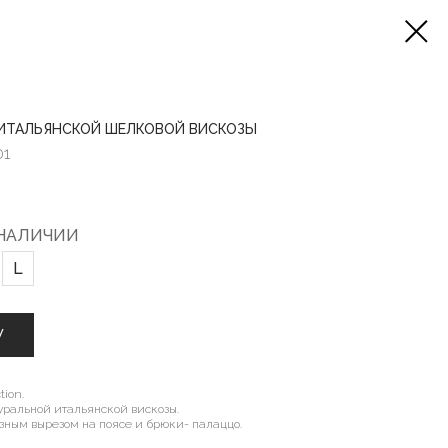
З ИТАЛЬЯНСКОЙ ШЕЛКОВОЙ ВИСКОЗЫ
01
 НАЛИЧИИ
L
У
tion.
уральной итальянской вискозы.
азным вырезом на поясе и брюки- палаццо.