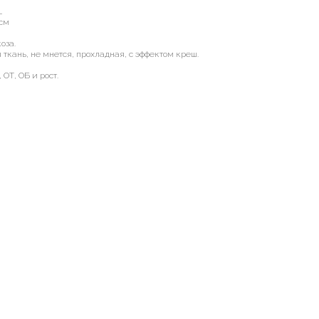
L
 см
оза.
ткань, не мнется, прохладная, с эффектом креш.
 ОТ, ОБ и рост.