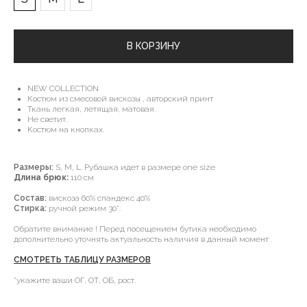
В КОРЗИНУ
NEW COLLECTION
Костюм из смесовой вискозы , авторский принт
Ткань легкая, летящая, матовая.
Не светит.
Костюм на кнопках.
Размеры:
S, М, L. Рубашка идет в размере one size
Длина брюк:
110 см
Состав:
вискоза 60% спандекс 40%
Стирка:
ручной режим 30*.
Обратите внимание ! Перед посещением бутика необходимо
дополнительно уточнять актуальность наличия в данный момент .
СМОТРЕТЬ ТАБЛИЦУ РАЗМЕРОВ
*укажите ваши ОГ, ОТ, ОБ, рост.