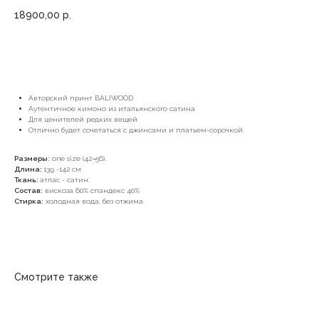
18900,00
р.
В КОРЗИНУ
Aвторский принт BALIWOOD
Аутентичное кимоно из итальянского сатина
Для ценителей редких вещей.
Отлично будет сочетаться с джинсами и платьем-сорочкой.
Размеры
:
one size (42−56).
Длина:
139 -142 см
Ткань:
атлас - сатин.
Состав:
вискоза 60% спандекс 40%
Стирка:
холодная вода, без отжима.
Смотрите также