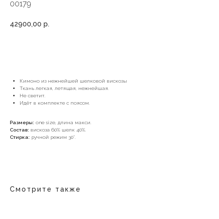
00179
42900,00
р.
В КОРЗИНУ
Кимоно из нежнейшей шелковой вискозы
Ткань легкая, летящая, нежнейшая.
Не светит.
Идёт в комплекте с поясом.
Размеры:
one size, длина макси.
Состав:
вискоза 60% шелк 40%.
Стирка:
ручной режим 30*.
Смотрите также