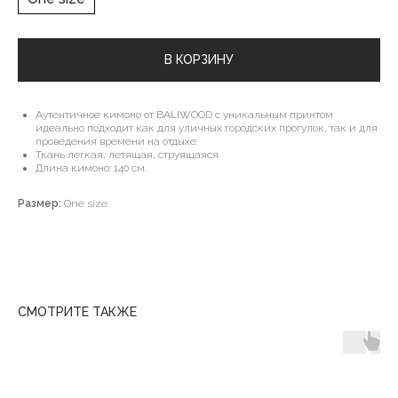
В КОРЗИНУ
Аутентичное кимоно от BALIWOOD с уникальным принтом
идеально подходит как для уличных городских прогулок, так и для
проведения времени на отдыхе.
Ткань легкая, летящая, струящаяся.
Длина кимоно: 140 см.
Размер:
One size.
СМОТРИТЕ ТАКЖЕ