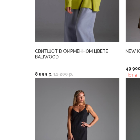
СВИТШОТ В ФИРМЕННОМ ЦВЕТЕ
NEW 
BALIWOOD
49 90
8 999
р.
11 200
р.
Нет в 