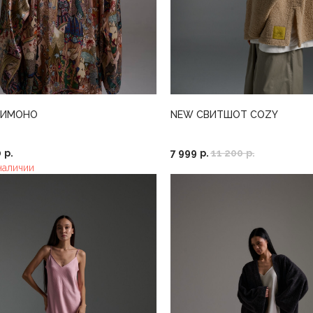
КИМОНО
NEW СВИТШОТ COZY
0
р.
7 999
р.
11 200
р.
наличии