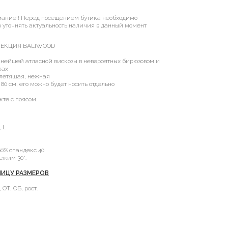
мание ! Перед посещением бутика необходимо
 уточнять актуальность наличия в данный момент
ЛЕКЦИЯ BALIWOOD
нейшей атласной вискозы в невероятных бирюзовом и
ках
 летящая, нежная
80 см, его можно будет носить отдельно
кте с поясом.
 L
60% спандекс 40
ежим 30*.
ИЦУ РАЗМЕРОВ
ОТ, ОБ, рост.