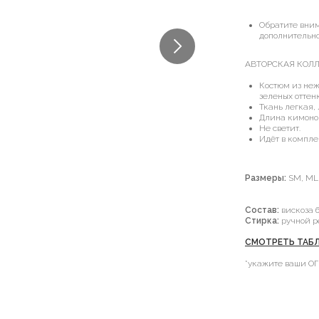
Обратите вни
дополнительно
АВТОРСКАЯ КОЛ
Костюм из неж
зеленых оттен
Ткань легкая,
Длина кимоно 
Не светит.
Идёт в компле
Размеры:
SM, ML,
Состав:
вискоза 
Стирка:
ручной р
СМОТРЕТЬ ТАБЛ
*укажите ваши ОГ, 