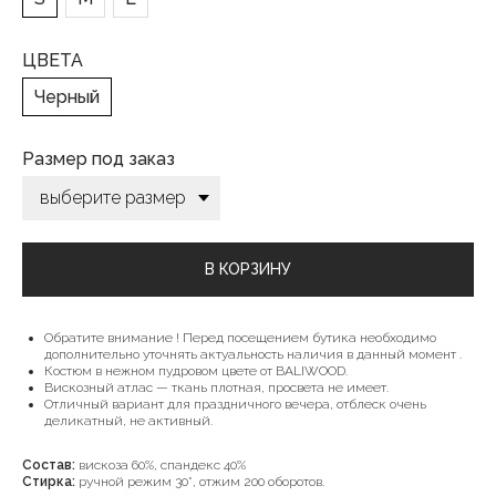
ЦВЕТА
Черный
Размер под заказ
В КОРЗИНУ
Обратите внимание ! Перед посещением бутика необходимо
дополнительно уточнять актуальность наличия в данный момент .
Костюм в нежном пудровом цвете от BALIWOOD.
Вискозный атлас — ткань плотная, просвета не имеет.
Отличный вариант для праздничного вечера,
отблеск
очень
деликатный, не активный.
Состав:
вискоза 60%, спандекс 40%
Стирка:
ручной режим 30*, отжим 200 оборотов.