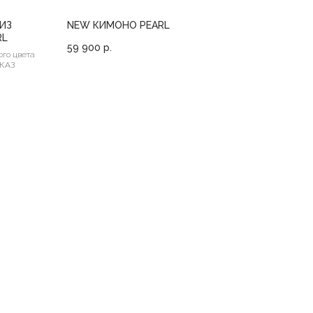
ИЗ
NEW КИМОНО PEARL
RL
59 900
р.
го цвета
АКАЗ